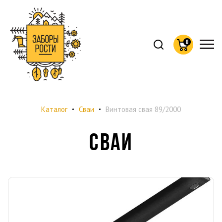
Хлебные
Каталог
Сваи
Винтовая свая 89/2000
крошки
СВАИ